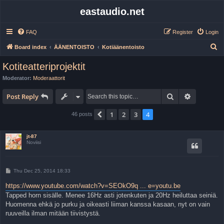
eastaudio.net
FAQ
Register
Login
S
Board index
ÄÄNENTOISTO
Kotiäänentoisto
e
Kotiteatteriprojektit
a
Moderator:
Moderaattorit
r
Search
Advanced 
c
Post Reply
h
1
2
3
4
Previous
46 posts
jt-87
Noviisi
P
Thu Dec 25, 2014 18:33
o
s
https://www.youtube.com/watch?v=SEOkO9q ... e=youtu.be
t
Tapped horn sisälle. Menee 16Hz asti jotenkuten ja 20Hz heiluttaa seiniä.
Huomenna ehkä jo purku ja oikeasti liiman kanssa kasaan, nyt on vain
ruuveilla ilman mitään tiivistystä.