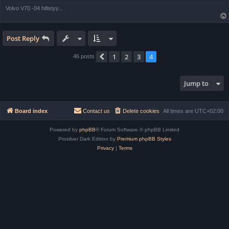
Volvo V70 -04 hifistyy...
Post Reply
1
2
3
4
Previous
46 posts
Jump to
Board index
Contact us
Delete cookies
All times are
UTC+02:00
Powered by
phpBB
® Forum Software © phpBB Limited
Prosilver Dark Edition by
Premium phpBB Styles
Privacy
|
Terms