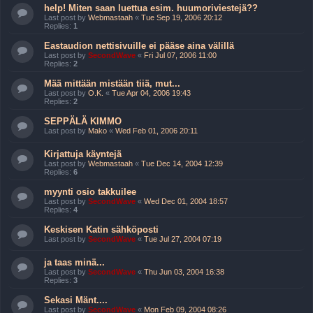
help! Miten saan luettua esim. huumoriviestejä??
Last post by
Webmastaah
«
Tue Sep 19, 2006 20:12
Replies:
1
Eastaudion nettisivuille ei pääse aina välillä
Last post by
SecondWave
«
Fri Jul 07, 2006 11:00
Replies:
2
Mää mittään mistään tiiä, mut...
Last post by
O.K.
«
Tue Apr 04, 2006 19:43
Replies:
2
SEPPÄLÄ KIMMO
Last post by
Mako
«
Wed Feb 01, 2006 20:11
Kirjattuja käyntejä
Last post by
Webmastaah
«
Tue Dec 14, 2004 12:39
Replies:
6
myynti osio takkuilee
Last post by
SecondWave
«
Wed Dec 01, 2004 18:57
Replies:
4
Keskisen Katin sähköposti
Last post by
SecondWave
«
Tue Jul 27, 2004 07:19
ja taas minä...
Last post by
SecondWave
«
Thu Jun 03, 2004 16:38
Replies:
3
Sekasi Mänt....
Last post by
SecondWave
«
Mon Feb 09, 2004 08:26