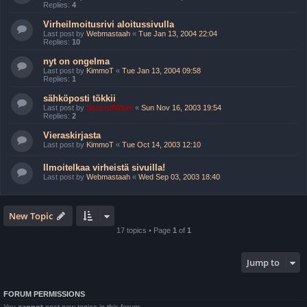
Replies:
4
Virheilmoitusrivi aloitussivulla
Last post by
Webmastaah
«
Tue Jan 13, 2004 22:04
Replies:
10
nyt on ongelma
Last post by
KimmoT
«
Tue Jan 13, 2004 09:58
Replies:
1
sähköposti tökkii
Last post by
SecondWave
«
Sun Nov 16, 2003 19:54
Replies:
2
Vieraskirjasta
Last post by
KimmoT
«
Tue Oct 14, 2003 12:10
Ilmoitelkaa virheistä sivuilla!
Last post by
Webmastaah
«
Wed Sep 03, 2003 18:40
New Topic
17 topics • Page
1
of
1
Jump to
FORUM PERMISSIONS