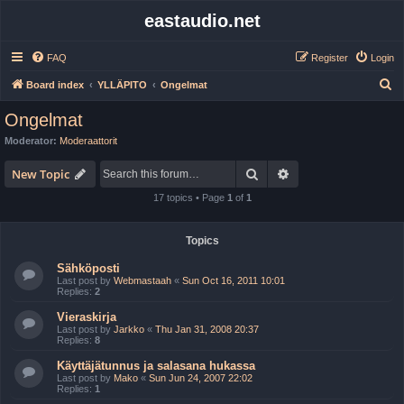
eastaudio.net
FAQ
Register
Login
S
Board index
YLLÄPITO
Ongelmat
e
Ongelmat
a
Moderator:
Moderaattorit
r
Search
Advanced search
c
New Topic
h
17 topics • Page
1
of
1
Topics
Sähköposti
Last post by
Webmastaah
«
Sun Oct 16, 2011 10:01
Replies:
2
Vieraskirja
Last post by
Jarkko
«
Thu Jan 31, 2008 20:37
Replies:
8
Käyttäjätunnus ja salasana hukassa
Last post by
Mako
«
Sun Jun 24, 2007 22:02
Replies:
1