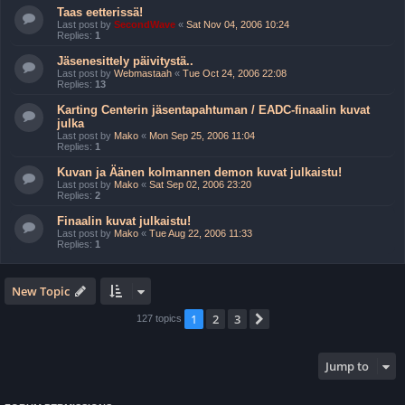
Taas eetterissä!
Last post by
SecondWave
«
Sat Nov 04, 2006 10:24
Replies:
1
Jäsenesittely päivitystä..
Last post by
Webmastaah
«
Tue Oct 24, 2006 22:08
Replies:
13
Karting Centerin jäsentapahtuman / EADC-finaalin kuvat
julka
Last post by
Mako
«
Mon Sep 25, 2006 11:04
Replies:
1
Kuvan ja Äänen kolmannen demon kuvat julkaistu!
Last post by
Mako
«
Sat Sep 02, 2006 23:20
Replies:
2
Finaalin kuvat julkaistu!
Last post by
Mako
«
Tue Aug 22, 2006 11:33
Replies:
1
New Topic
1
2
3
Next
127 topics
Jump to