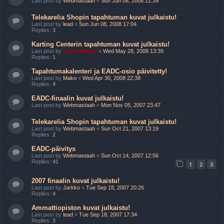
Last post by
Webmastaah
«
Sun Jun 08, 2008 21:39
Telekarelia Shopin tapahtuman kuvat julkaistu!
Last post by
lead
«
Sun Jun 08, 2008 17:04
Replies:
3
Karting Centerin tapahtuman kuvat julkaistu!
Last post by
SecondWave
«
Wed May 28, 2008 13:39
Replies:
1
Tapahtumakalenteri ja EADC-osio päivitetty!
Last post by
Mako
«
Wed Apr 30, 2008 22:38
Replies:
4
EADC-finaalin kuvat julkaistu!
Last post by
Webmastaah
«
Mon Nov 05, 2007 23:47
Telekarelia Shopin tapahtuman kuvat julkaistu!
Last post by
Webmastaah
«
Sun Oct 21, 2007 13:19
Replies:
2
EADC-päivitys
Last post by
Webmastaah
«
Sun Oct 14, 2007 12:56
Replies:
41
1
2
3
2007 finaalin kuvat julkaistu!
Last post by
Jarkko
«
Tue Sep 18, 2007 20:26
Replies:
4
Ammattiopiston kuvat julkaistu!
Last post by
lead
«
Tue Sep 18, 2007 17:34
Replies:
3