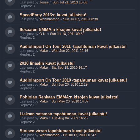
Last post by
Jesse
«
Sun Jul 21, 2013 10:06
Replies:
3
SpeedParty 2013:n kuvat julkaistu!
Last post by
Webmastaah
«
Sun Jul 07, 2013 08:38
Ilosaaren EMMA:n kisojen kuvat julkaistu!
Last post by
O.K.
«
Sun Jul 10, 2011 09:52
Replies:
2
AudioImport On Tour 2011 -tapahtuman kuvat julkaistu!
Last post by
Mako
«
Wed Jun 22, 2011 22:16
Replies:
2
2010 finaalin kuvat julkaistu!
Last post by
Mako
«
Sat Sep 18, 2010 16:17
Replies:
2
AudioImport On Tour 2010 -tapahtuman kuvat julkaistu!
Last post by
Mako
«
Sun Jun 20, 2010 12:19
Replies:
1
Pohjolan Renkaan EMMA:n kisojen kuvat julkaistu!
Last post by
Mako
«
Sun May 23, 2010 14:37
Replies:
1
Lieksan sataman tapahtuman kuvat julkaistu!
Last post by
Mako
«
Tue Aug 04, 2009 16:25
Replies:
2
Sinisen virran tapahtuman kuvat julkaistu!
Last post by
Webmastaah
«
Fri Jul 17, 2009 10:42
Replies:
8