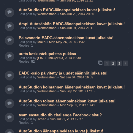
Last post by
Webmastaah
«
Sun Jul 20, 2014 21:22
AutoStudion EADC-äänenpainekisan kuvat julkaistu!
Last post by
Webmastaah
«
Sun Jun 29, 2014 20:30
Ampi Autosähkön EADC-äänenpainekisan kuvat julkaistu!
Last post by
Webmastaah
«
Sun Jun 01, 2014 21:11
Palavanerin EADC-äänenpainekisan kuvat julkaistu!
Last post by
Mako
«
Mon May 26, 2014 21:32
Replies:
1
uutta keskustelupalstaa pukkaa
Last post by
jt-87
«
Thu Apr 03, 2014 19:30
Replies:
52
1
2
3
4
EADC -osio päivitetty ja uudet säännöt julkaistu!
Last post by
Webmastaah
«
Sat Jan 04, 2014 16:59
AutoStudion kolmannen äänenpainekisan kuvat julkaistu!
Last post by
Webmastaah
«
Sun Sep 22, 2013 17:15
AutoStudion toisen äänenpainekisan kuvat julkaistu!
Last post by
Webmastaah
«
Mon Sep 02, 2013 10:41
team eastaudio db challenge Facebook sivu?
Last post by
Jesse
«
Sun Jul 21, 2013 12:37
Replies:
1
AutoStudion äänenpainekisan kuvat julkaistu!