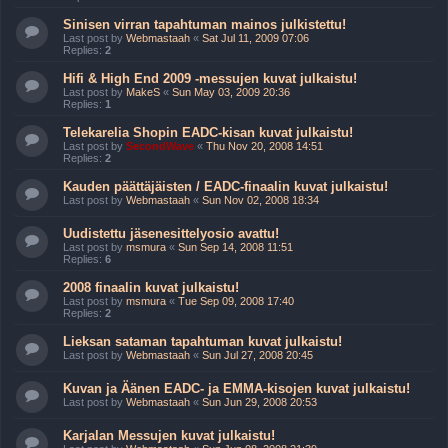
Sinisen virran tapahtuman mainos julkistettu!
Last post by
Webmastaah
«
Sat Jul 11, 2009 07:06
Replies:
2
Hifi & High End 2009 -messujen kuvat julkaistu!
Last post by
MakeS
«
Sun May 03, 2009 20:36
Replies:
1
Telekarelia Shopin EADC-kisan kuvat julkaistu!
Last post by
SecondWave
«
Thu Nov 20, 2008 14:51
Replies:
2
Kauden päättäjäisten / EADC-finaalin kuvat julkaistu!
Last post by
Webmastaah
«
Sun Nov 02, 2008 18:34
Uudistettu jäsenesittelyosio avattu!
Last post by
msmura
«
Sun Sep 14, 2008 11:51
Replies:
6
2008 finaalin kuvat julkaistu!
Last post by
msmura
«
Tue Sep 09, 2008 17:40
Replies:
2
Lieksan sataman tapahtuman kuvat julkaistu!
Last post by
Webmastaah
«
Sun Jul 27, 2008 20:45
Kuvan ja Äänen EADC- ja EMMA-kisojen kuvat julkaistu!
Last post by
Webmastaah
«
Sun Jun 29, 2008 20:53
Karjalan Messujen kuvat julkaistu!