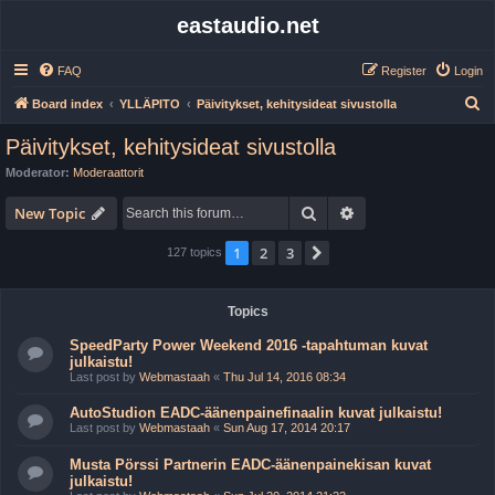
eastaudio.net
FAQ
Register
Login
S
Board index
YLLÄPITO
Päivitykset, kehitysideat sivustolla
e
Päivitykset, kehitysideat sivustolla
a
Moderator:
Moderaattorit
r
Search
Advanced search
c
New Topic
h
1
2
3
Next
127 topics
Topics
SpeedParty Power Weekend 2016 -tapahtuman kuvat
julkaistu!
Last post by
Webmastaah
«
Thu Jul 14, 2016 08:34
AutoStudion EADC-äänenpainefinaalin kuvat julkaistu!
Last post by
Webmastaah
«
Sun Aug 17, 2014 20:17
Musta Pörssi Partnerin EADC-äänenpainekisan kuvat
julkaistu!