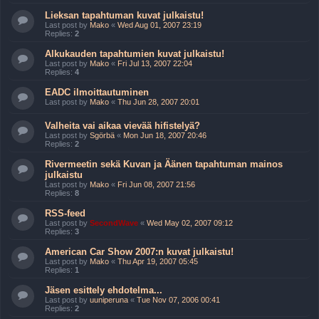
Lieksan tapahtuman kuvat julkaistu!
Last post by
Mako
«
Wed Aug 01, 2007 23:19
Replies:
2
Alkukauden tapahtumien kuvat julkaistu!
Last post by
Mako
«
Fri Jul 13, 2007 22:04
Replies:
4
EADC ilmoittautuminen
Last post by
Mako
«
Thu Jun 28, 2007 20:01
Valheita vai aikaa vievää hifistelyä?
Last post by
Sgörbä
«
Mon Jun 18, 2007 20:46
Replies:
2
Rivermeetin sekä Kuvan ja Äänen tapahtuman mainos
julkaistu
Last post by
Mako
«
Fri Jun 08, 2007 21:56
Replies:
8
RSS-feed
Last post by
SecondWave
«
Wed May 02, 2007 09:12
Replies:
3
American Car Show 2007:n kuvat julkaistu!
Last post by
Mako
«
Thu Apr 19, 2007 05:45
Replies:
1
Jäsen esittely ehdotelma...
Last post by
uuniperuna
«
Tue Nov 07, 2006 00:41
Replies:
2