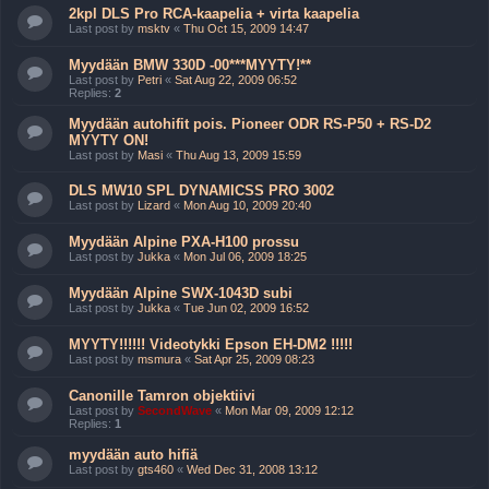
2kpl DLS Pro RCA-kaapelia + virta kaapelia
Last post by
msktv
«
Thu Oct 15, 2009 14:47
Myydään BMW 330D -00***MYYTY!**
Last post by
Petri
«
Sat Aug 22, 2009 06:52
Replies:
2
Myydään autohifit pois. Pioneer ODR RS-P50 + RS-D2
MYYTY ON!
Last post by
Masi
«
Thu Aug 13, 2009 15:59
DLS MW10 SPL DYNAMICSS PRO 3002
Last post by
Lizard
«
Mon Aug 10, 2009 20:40
Myydään Alpine PXA-H100 prossu
Last post by
Jukka
«
Mon Jul 06, 2009 18:25
Myydään Alpine SWX-1043D subi
Last post by
Jukka
«
Tue Jun 02, 2009 16:52
MYYTY!!!!!! Videotykki Epson EH-DM2 !!!!!
Last post by
msmura
«
Sat Apr 25, 2009 08:23
Canonille Tamron objektiivi
Last post by
SecondWave
«
Mon Mar 09, 2009 12:12
Replies:
1
myydään auto hifiä
Last post by
gts460
«
Wed Dec 31, 2008 13:12