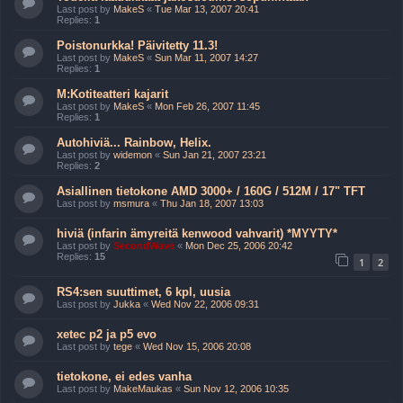
Last post by
MakeS
«
Tue Mar 13, 2007 20:41
Replies:
1
Poistonurkka! Päivitetty 11.3!
Last post by
MakeS
«
Sun Mar 11, 2007 14:27
Replies:
1
M:Kotiteatteri kajarit
Last post by
MakeS
«
Mon Feb 26, 2007 11:45
Replies:
1
Autohiviä... Rainbow, Helix.
Last post by
widemon
«
Sun Jan 21, 2007 23:21
Replies:
2
Asiallinen tietokone AMD 3000+ / 160G / 512M / 17" TFT
Last post by
msmura
«
Thu Jan 18, 2007 13:03
hiviä (infarin ämyreitä kenwood vahvarit) *MYYTY*
Last post by
SecondWave
«
Mon Dec 25, 2006 20:42
Replies:
15
1
2
RS4:sen suuttimet, 6 kpl, uusia
Last post by
Jukka
«
Wed Nov 22, 2006 09:31
xetec p2 ja p5 evo
Last post by
tege
«
Wed Nov 15, 2006 20:08
tietokone, ei edes vanha
Last post by
MakeMaukas
«
Sun Nov 12, 2006 10:35