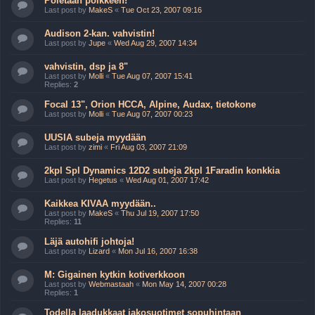
Poletaan poikkeen!
Last post by
MakeS
«
Tue Oct 23, 2007 09:16
Audison 2-kan. vahvistin!
Last post by
Jupe
«
Wed Aug 29, 2007 14:34
vahvistin, dsp ja 8"
Last post by
Molli
«
Tue Aug 07, 2007 15:41
Replies:
2
Focal 13", Orion HCCA, Alpine, Audax, tietokone
Last post by
Molli
«
Tue Aug 07, 2007 00:23
UUSIA subeja myydään
Last post by
zimi
«
Fri Aug 03, 2007 21:09
2kpl Spl Dynamics 12D2 subeja 2kpl 1Faradin konkkia
Last post by
Hegetus
«
Wed Aug 01, 2007 17:42
Kaikkea KIVAA myydään..
Last post by
MakeS
«
Thu Jul 19, 2007 17:50
Replies:
11
Läjä autohifi johtoja!
Last post by
Lizard
«
Mon Jul 16, 2007 16:38
M: Gigainen kytkin kotiverkkoon
Last post by
Webmastaah
«
Mon May 14, 2007 00:28
Replies:
1
Todella laadukkaat jakosuotimet sopuhintaan