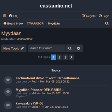
eastaudio.net
FAQ
Register
Login
S
Board index
TAVARATORI
Myydään
e
Myydään
a
Moderator:
Moderaattorit
r
Search
Advanced search
c
New Topic
h
1
2
3
Next
114 topics
Topics
Technotrend dvb-c ff kortti tarpeettomana
Last post by
Petri
«
Mon Mar 05, 2012 08:32
Myydään Pioneer DEH-P88RS-II
Last post by
Meltsi
«
Sat Jan 15, 2011 10:39
Replies:
1
kawasaki z750 -06
Last post by
Miklu
«
Fri Jun 18, 2010 15:34