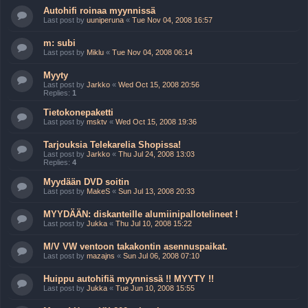
Autohifi roinaa myynnissä
Last post by
uuniperuna
«
Tue Nov 04, 2008 16:57
m: subi
Last post by
Miklu
«
Tue Nov 04, 2008 06:14
Myyty
Last post by
Jarkko
«
Wed Oct 15, 2008 20:56
Replies:
1
Tietokonepaketti
Last post by
msktv
«
Wed Oct 15, 2008 19:36
Tarjouksia Telekarelia Shopissa!
Last post by
Jarkko
«
Thu Jul 24, 2008 13:03
Replies:
4
Myydään DVD soitin
Last post by
MakeS
«
Sun Jul 13, 2008 20:33
MYYDÄÄN: diskanteille alumiinipallotelineet !
Last post by
Jukka
«
Thu Jul 10, 2008 15:22
M/V VW ventoon takakontin asennuspaikat.
Last post by
mazajns
«
Sun Jul 06, 2008 07:10
Huippu autohifiä myynnissä !! MYYTY !!
Last post by
Jukka
«
Tue Jun 10, 2008 15:55