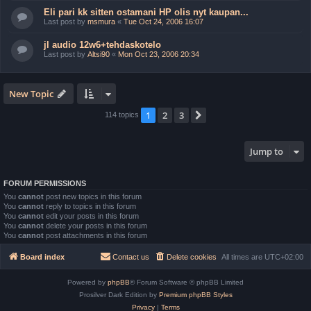
Eli pari kk sitten ostamani HP olis nyt kaupan...
Last post by
msmura
«
Tue Oct 24, 2006 16:07
jl audio 12w6+tehdaskotelo
Last post by
Altsi90
«
Mon Oct 23, 2006 20:34
New Topic
1
2
3
Next
114 topics
Jump to
FORUM PERMISSIONS
You
cannot
post new topics in this forum
You
cannot
reply to topics in this forum
You
cannot
edit your posts in this forum
You
cannot
delete your posts in this forum
You
cannot
post attachments in this forum
Board index
Contact us
Delete cookies
All times are
UTC+02:00
Powered by
phpBB
® Forum Software © phpBB Limited
Prosilver Dark Edition by
Premium phpBB Styles
Privacy
|
Terms