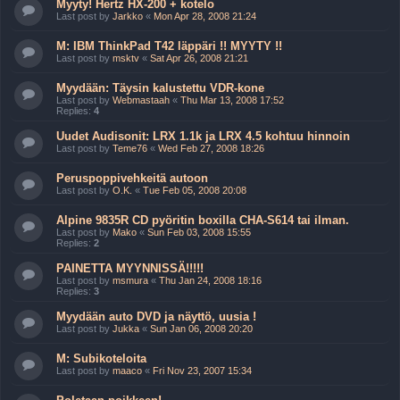
Myyty! Hertz HX-200 + kotelo
Last post by
Jarkko
«
Mon Apr 28, 2008 21:24
M: IBM ThinkPad T42 läppäri !! MYYTY !!
Last post by
msktv
«
Sat Apr 26, 2008 21:21
Myydään: Täysin kalustettu VDR-kone
Last post by
Webmastaah
«
Thu Mar 13, 2008 17:52
Replies:
4
Uudet Audisonit: LRX 1.1k ja LRX 4.5 kohtuu hinnoin
Last post by
Teme76
«
Wed Feb 27, 2008 18:26
Peruspoppivehkeitä autoon
Last post by
O.K.
«
Tue Feb 05, 2008 20:08
Alpine 9835R CD pyöritin boxilla CHA-S614 tai ilman.
Last post by
Mako
«
Sun Feb 03, 2008 15:55
Replies:
2
PAINETTA MYYNNISSÄ!!!!!
Last post by
msmura
«
Thu Jan 24, 2008 18:16
Replies:
3
Myydään auto DVD ja näyttö, uusia !
Last post by
Jukka
«
Sun Jan 06, 2008 20:20
M: Subikoteloita
Last post by
maaco
«
Fri Nov 23, 2007 15:34