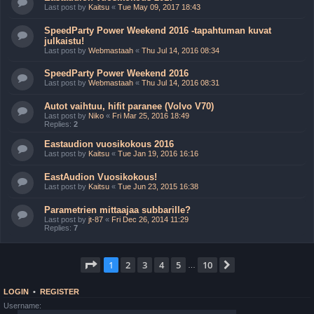
Last post by
Kaitsu
«
Tue May 09, 2017 18:43
SpeedParty Power Weekend 2016 -tapahtuman kuvat
julkaistu!
Last post by
Webmastaah
«
Thu Jul 14, 2016 08:34
SpeedParty Power Weekend 2016
Last post by
Webmastaah
«
Thu Jul 14, 2016 08:31
Autot vaihtuu, hifit paranee (Volvo V70)
Last post by
Niko
«
Fri Mar 25, 2016 18:49
Replies:
2
Eastaudion vuosikokous 2016
Last post by
Kaitsu
«
Tue Jan 19, 2016 16:16
EastAudion Vuosikokous!
Last post by
Kaitsu
«
Tue Jun 23, 2015 16:38
Parametrien mittaajaa subbarille?
Last post by
jt-87
«
Fri Dec 26, 2014 11:29
Replies:
7
Page
1
of
10
1
2
3
4
5
10
Next
…
LOGIN
•
REGISTER
Username: