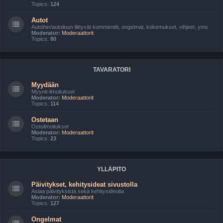
Topics:
124
Autot
Autoihin/autoiluun liittyvät kommentiti, ongelmat, kokemukset, vihjeet, yms
Moderator:
Moderaattorit
Topics:
80
TAVARATORI
Myydään
Myynti-ilmoitukset
Moderator:
Moderaattorit
Topics:
114
Ostetaan
Ostoilmoitukset
Moderator:
Moderaattorit
Topics:
23
YLLÄPITO
Päivitykset, kehitysideat sivustolla
Asiaa päivityksistä sekä kehitysideoita
Moderator:
Moderaattorit
Topics:
127
Ongelmat