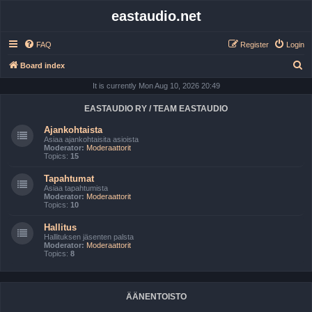
eastaudio.net
FAQ
Register
Login
S
Board index
e
It is currently Mon Aug 10, 2026 20:49
a
EASTAUDIO RY / TEAM EASTAUDIO
r
Ajankohtaista
c
Asiaa ajankohtaisita asioista
Moderator:
Moderaattorit
h
Topics:
15
Tapahtumat
Asiaa tapahtumista
Moderator:
Moderaattorit
Topics:
10
Hallitus
Hallituksen jäsenten palsta
Moderator:
Moderaattorit
Topics:
8
ÄÄNENTOISTO