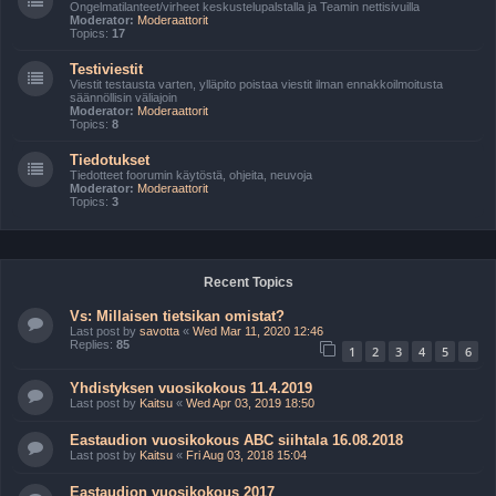
Ongelmatilanteet/virheet keskustelupalstalla ja Teamin nettisivuilla
Moderator:
Moderaattorit
Topics:
17
Testiviestit
Viestit testausta varten, ylläpito poistaa viestit ilman ennakkoilmoitusta
säännöllisin väliajoin
Moderator:
Moderaattorit
Topics:
8
Tiedotukset
Tiedotteet foorumin käytöstä, ohjeita, neuvoja
Moderator:
Moderaattorit
Topics:
3
Recent Topics
Vs: Millaisen tietsikan omistat?
Last post by
savotta
«
Wed Mar 11, 2020 12:46
Replies:
85
1
2
3
4
5
6
Yhdistyksen vuosikokous 11.4.2019
Last post by
Kaitsu
«
Wed Apr 03, 2019 18:50
Eastaudion vuosikokous ABC siihtala 16.08.2018
Last post by
Kaitsu
«
Fri Aug 03, 2018 15:04
Eastaudion vuosikokous 2017