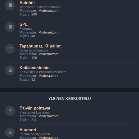
Autohifi
Äänenlaatu / asennusasiaa
Moderator:
Moderaattorit
Topics:
209
SPL
Painetta !!!
Moderator:
Moderaattorit
Topics:
48
Tapahtumat, Kilpailut
Asiaa tapahtumista
Moderator:
Moderaattorit
Topics:
129
Kotiäänentoisto
Keskustelua kotiäänentoistosta
Moderator:
Moderaattorit
Topics:
32
YLEINEN KESKUSTELU
Päivän polttavat
Yleistä keskustelua
Moderator:
Moderaattorit
Topics:
211
Huumori
Päivän piristykseksi...
Moderator:
Moderaattorit