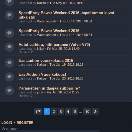
Last post by
Kaitsu
«
Tue May 09, 2017 18:43
SpeedParty Power Weekend 2016 -tapahtuman kuvat
julkaistu!
Last post by
Webmastaah
«
Thu Jul 14, 2016 08:34
SpeedParty Power Weekend 2016
Last post by
Webmastaah
«
Thu Jul 14, 2016 08:31
Autot vaihtuu, hifit paranee (Volvo V70)
Last post by
Niko
«
Fri Mar 25, 2016 18:49
Replies:
2
Eastaudion vuosikokous 2016
Last post by
Kaitsu
«
Tue Jan 19, 2016 16:16
EastAudion Vuosikokous!
Last post by
Kaitsu
«
Tue Jun 23, 2015 16:38
Parametrien mittaajaa subbarille?
Last post by
jt-87
«
Fri Dec 26, 2014 11:29
Replies:
7
Page
1
of
10
1
2
3
4
5
10
Next
…
LOGIN
•
REGISTER
Username: