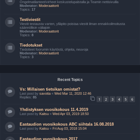
Ongelmatilanteet/virheet keskustelupalstalla ja Teamin nettisivuilla
Moderator:
Moderaattorit
Topics:
17
Testiviestit
Viestit testausta varten, ylläpito poistaa viestit ilman ennakkoilmoitusta
säännöllisin väliajoin
Moderator:
Moderaattorit
Topics:
8
Tiedotukset
Tiedotteet foorumin käytöstä, ohjeita, neuvoja
Moderator:
Moderaattorit
Topics:
3
Recent Topics
Vs: Millaisen tietsikan omistat?
Last post by
savotta
«
Wed Mar 11, 2020 12:46
Replies:
85
1
2
3
4
5
6
Yhdistyksen vuosikokous 11.4.2019
Last post by
Kaitsu
«
Wed Apr 03, 2019 18:50
Eastaudion vuosikokous ABC siihtala 16.08.2018
Last post by
Kaitsu
«
Fri Aug 03, 2018 15:04
Eastaudion vuosikokous 2017