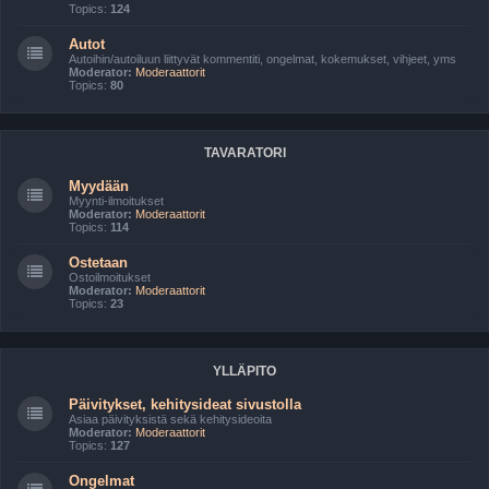
Topics:
124
Autot
Autoihin/autoiluun liittyvät kommentiti, ongelmat, kokemukset, vihjeet, yms
Moderator:
Moderaattorit
Topics:
80
TAVARATORI
Myydään
Myynti-ilmoitukset
Moderator:
Moderaattorit
Topics:
114
Ostetaan
Ostoilmoitukset
Moderator:
Moderaattorit
Topics:
23
YLLÄPITO
Päivitykset, kehitysideat sivustolla
Asiaa päivityksistä sekä kehitysideoita
Moderator:
Moderaattorit
Topics:
127
Ongelmat