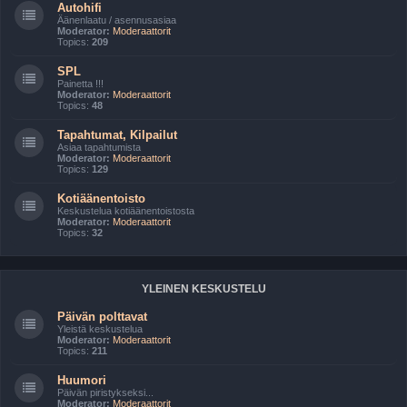
Autohifi
Äänenlaatu / asennusasiaa
Moderator:
Moderaattorit
Topics:
209
SPL
Painetta !!!
Moderator:
Moderaattorit
Topics:
48
Tapahtumat, Kilpailut
Asiaa tapahtumista
Moderator:
Moderaattorit
Topics:
129
Kotiäänentoisto
Keskustelua kotiäänentoistosta
Moderator:
Moderaattorit
Topics:
32
YLEINEN KESKUSTELU
Päivän polttavat
Yleistä keskustelua
Moderator:
Moderaattorit
Topics:
211
Huumori
Päivän piristykseksi...
Moderator:
Moderaattorit