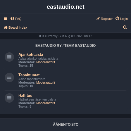
eastaudio.net
FAQ
Register
Login
S
Board index
e
It is currently Sun Aug 09, 2026 08:12
a
EASTAUDIO RY / TEAM EASTAUDIO
r
Ajankohtaista
c
Asiaa ajankohtaisita asioista
Moderator:
Moderaattorit
h
Topics:
15
Tapahtumat
Asiaa tapahtumista
Moderator:
Moderaattorit
Topics:
10
Hallitus
Hallituksen jäsenten palsta
Moderator:
Moderaattorit
Topics:
8
ÄÄNENTOISTO